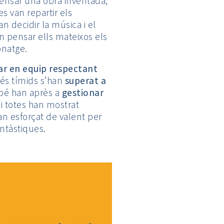
pensar una obra inventada,
 es van repartir els
n decidir la música i el
an pensar ells mateixos els
onatge.
ar en equip respectant
més tímids s’han
superat a
bé han après a
gestionar
 i totes han mostrat
han esforçat de valent per
ntàstiques.