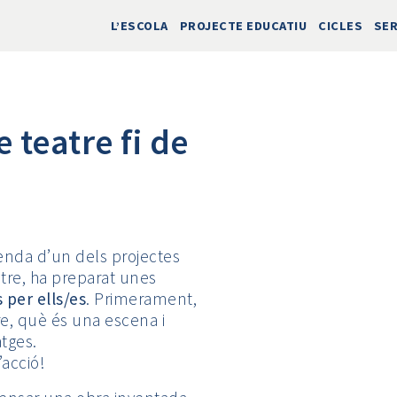
L’ESCOLA
PROJECTE EDUCATIU
CICLES
SER
 teatre fi de
enda d’un dels projectes
stre, ha preparat unes
per ells/es
. Primerament,
e, què és una escena i
tges.
’acció!