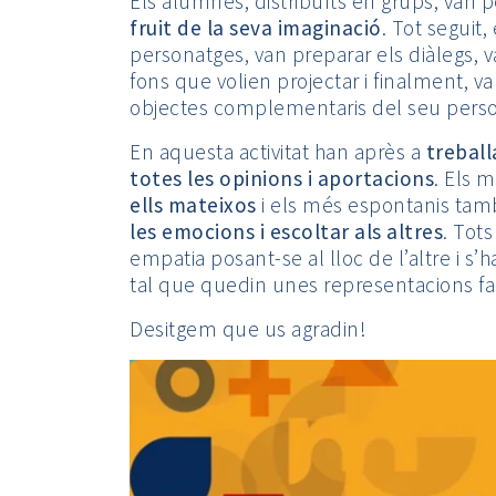
Els alumnes, distribuïts en grups, van 
fruit de la seva imaginació
. Tot seguit,
personatges, van preparar els diàlegs, va
fons que volien projectar i finalment, v
objectes complementaris del seu pers
En aquesta activitat han après a
treball
totes les opinions i aportacions
. Els 
ells mateixos
i els més espontanis tam
les emocions i escoltar als altres
. Tots
empatia posant-se al lloc de l’altre i s’
tal que quedin unes representacions fa
Desitgem que us agradin!