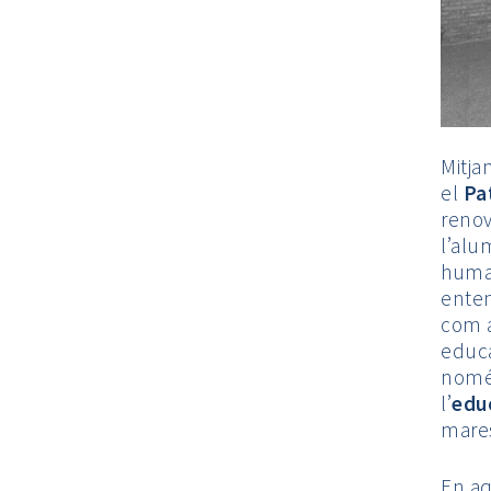
Mitja
el
Pa
renov
l’alu
human
enten
com a
educa
només
l’
edu
mares
En aq