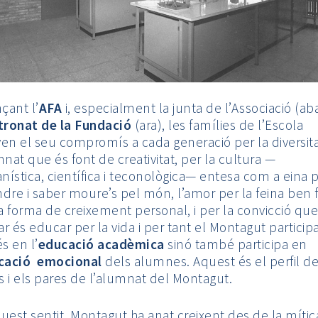
nçant l’
AFA
i, especialment la junta de l’Associació (aba
tronat de la Fundació
(ara), les famílies de l’Escola
en el seu compromís a cada generació per la diversit
mnat que és font de creativitat, per la cultura —
ística, científica i teconològica— entesa com a eina 
dre i saber moure’s pel món, l’amor per la feina ben 
 forma de creixement personal, i per la convicció que
r és educar per la vida i per tant el Montagut particip
 en l’
educació acadèmica
sinó també participa en
cació emocional
dels alumnes. Aquest és el perfil de
 i els pares de l’alumnat del Montagut.
uest sentit, Montagut ha anat creixent des de la mític