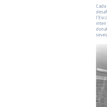
Cada 
desaf
l’Esco
inten
donat
seves 