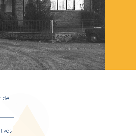
t de
tives