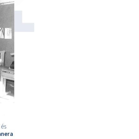
ués
anera