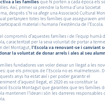
ectiva a les famílies
que hi porten a cada època els s
i filles. Així, primer va prendre la forma d’una Societat
ma, després s’hi va afegir una Associació Cultural Mo
qual pertanyien totes les famílies que asseguraven am
participació material i humana l’existència de l’Escola.
l compromís d’aquestes famílies i de l’equip humà 
ola, caracteritzat per la seva voluntat de portar a term
ari del Montagut,
l’Escola va renovant-se i canviant 
onar la voluntat de donar arrels i ales al seu alum
amílies fundadores van voler deixar un llegat a les no
ies: que els principis de l’Escola no es malmetessin. 
aquests anys ha estat així i per poder garantir el
niment d’aquest llegat, el 2020 es va constituir la
ció Escola Montagut que garanteix que les famílies d
ola mantenen l’Ideari i són les darreres responsables 
ola.