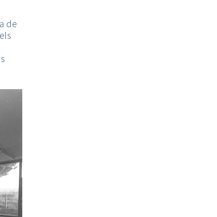
ia de
 els
es