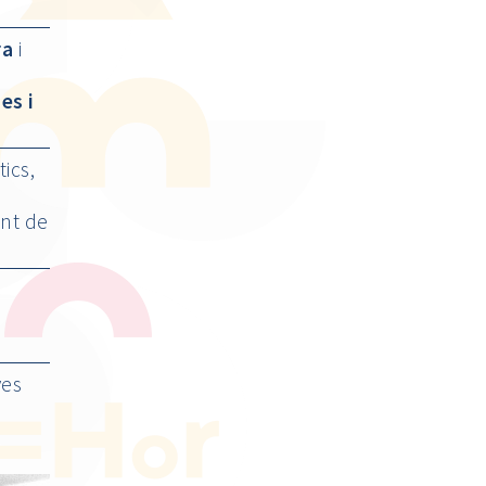
ra
i
es i
tics,
ent de
ves