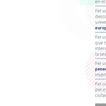
en el
Fer 
desco
unive
euro
Fer 
que n
inter
la se
Fer u
pene
inser
Fer 
per e
ciuta