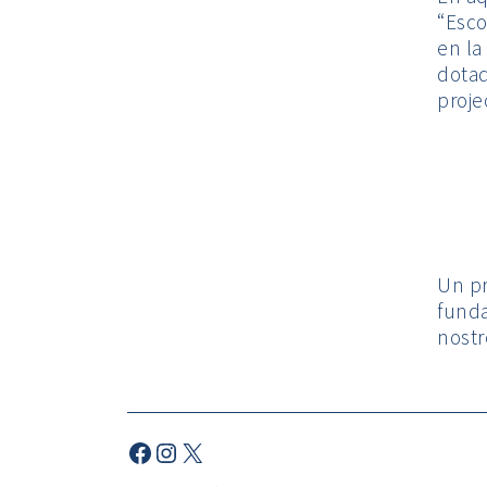
“Esco
en la
dotad
proje
Un pr
funda
nost
Facebook
Instagram
X