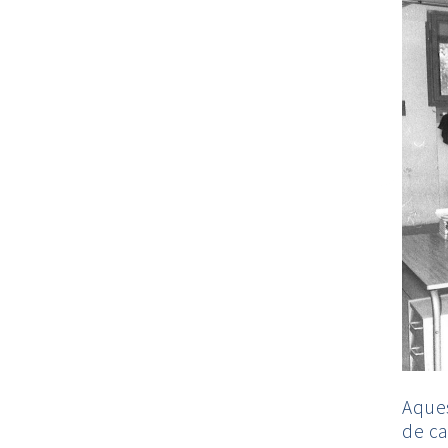
Aques
de ca