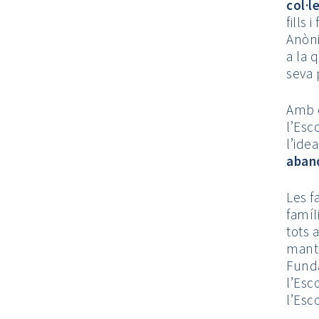
col·l
fills 
Anòni
a la 
seva 
Amb e
l’Esc
l’ide
aband
Les f
famíl
tots 
mante
Funda
l’Esc
l’Esc