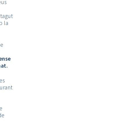
eus
ntagut
b la
de
e
sense
nat.
ves
Durant
e
de