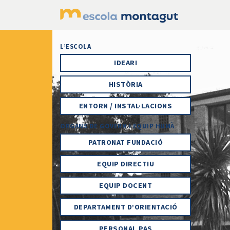
Main Navigation
L’ESCOLA
IDEARI
HISTÒRIA
ENTORN / INSTAL·LACIONS
ORGANS DE GOVERN I EQUIP HUMÀ
PATRONAT FUNDACIÓ
EQUIP DIRECTIU
EQUIP DOCENT
DEPARTAMENT D’ORIENTACIÓ
PERSONAL PAS