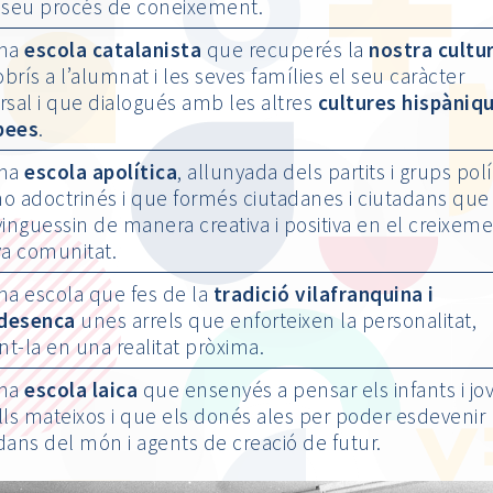
 seu procés de coneixement.
una
escola catalanista
que recuperés la
nostra cultu
brís a l’alumnat i les seves famílies el seu caràcter
rsal i que dialogués amb les altres
cultures hispàniqu
pees
.
una
escola apolítica
, allunyada dels partits i grups polí
o adoctrinés i que formés ciutadanes i ciutadans que
vinguessin de manera creativa i positiva en el creixem
va comunitat.
na escola que fes de la
tradició vilafranquina
i
desenca
unes arrels que enforteixen la personalitat,
int-la en una realitat pròxima.
una
escola laica
que ensenyés a pensar els infants i jo
lls mateixos i que els donés ales per poder esdevenir
dans del món i agents de creació de futur.