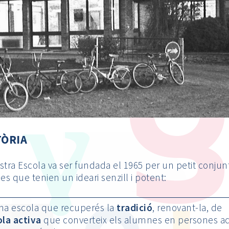
TÒRIA
stra Escola va ser fundada el 1965 per un petit conjun
ies que tenien un ideari senzill i potent:
na escola que recuperés la
tradició
, renovant-la, de
ola activa
que converteix els alumnes en persones ac