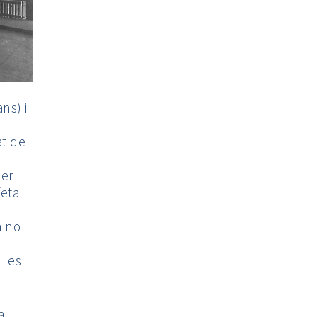
ns) i
at de
per
feta
a no
 les
a