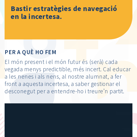
Bastir estratègies de navegació
en la incertesa.
PER A QUÈ HO FEM
El món present i el món futur és (serà) cada
vegada menys predictible, més incert. Cal educar
a les nenes i als nens, al nostre alumnat, a fer
front a aquesta incertesa, a saber gestionar el
desconegut per a entendre-ho i treure’n partit.