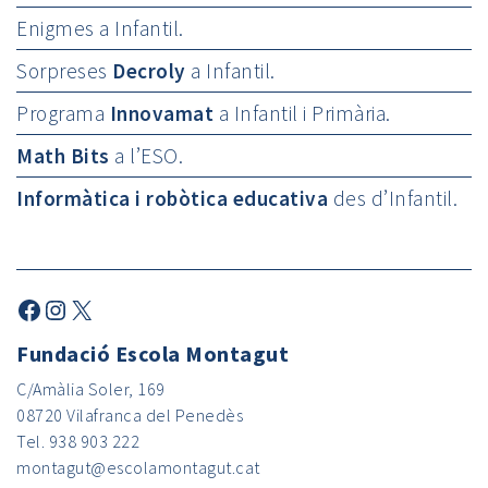
Enigmes a Infantil.
Sorpreses
Decroly
a Infantil.
Programa
Innovamat
a Infantil i Primària.
Math Bits
a l’ESO.
Informàtica i robòtica educativa
des d’Infantil.
Facebook
Instagram
X
Fundació Escola Montagut
C/Amàlia Soler, 169
08720 Vilafranca del Penedès
Tel. 938 903 222
montagut@escolamontagut.cat