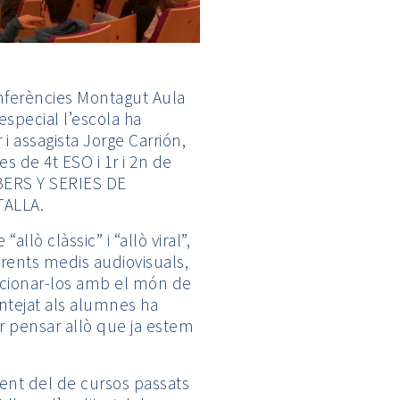
conferències Montagut Aula
especial l’escola ha
i assagista Jorge Carrión,
s de 4t ESO i 1r i 2n de
BERS Y SERIES DE
TALLA.
“allò clàssic” i “allò viral”,
rents medis audiovisuals,
acionar-los amb el món de
ntejat als alumnes ha
ar pensar allò que ja estem
rent del de cursos passats