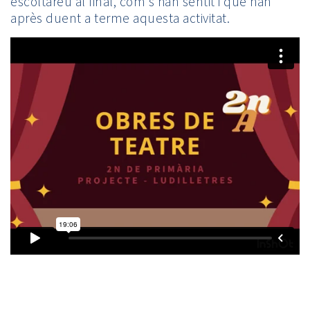
escoltareu al final, com s’han sentit i què han
après duent a terme aquesta activitat.