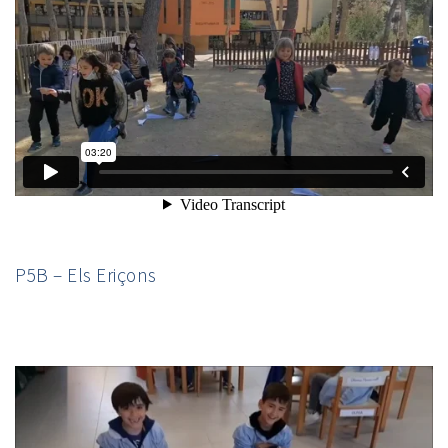
P5B – Els Eriçons