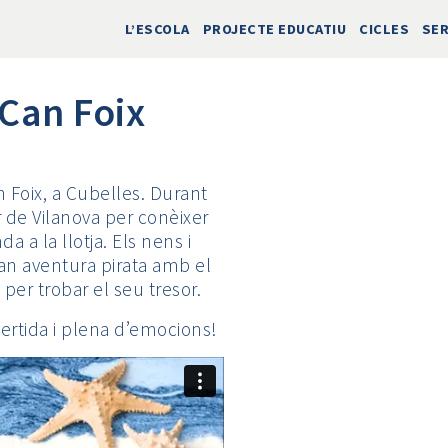
L’ESCOLA
PROJECTE EDUCATIU
CICLES
SER
 Can Foix
n Foix, a Cubelles. Durant
r de Vilanova per conèixer
a a la llotja. Els nens i
an aventura pirata amb el
per trobar el seu tresor.
ertida i plena d’emocions!