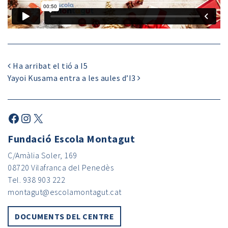
Ha arribat el tió a I5
Yayoi Kusama entra a les aules d’I3
Fundació Escola Montagut
C/Amàlia Soler, 169
08720 Vilafranca del Penedès
Tel. 938 903 222
montagut@escolamontagut.cat
DOCUMENTS DEL CENTRE