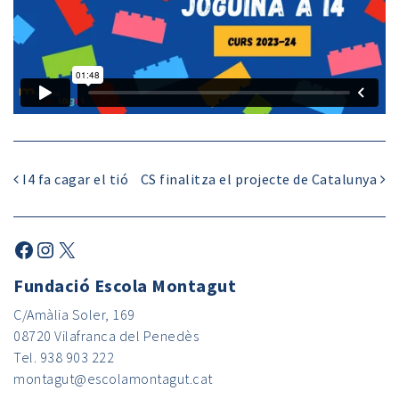
I4 fa cagar el tió
CS finalitza el projecte de Catalunya
Fundació Escola Montagut
C/Amàlia Soler, 169
08720 Vilafranca del Penedès
Tel. 938 903 222
montagut@escolamontagut.cat