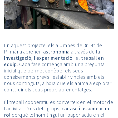
En aquest projecte, els alumnes de 3r i 4t de
Primària aprenen
astronomia
a través de la
investigació
,
l’experimentació
i el
treball en
equip
. Cada fase comença amb una pregunta
inicial que permet conèixer els seus
coneixements previs i establir vincles amb els
nous continguts, alhora que els anima a explorar i
construir els seus propis aprenentatges.
El treball cooperatiu es converteix en el motor de
l’activitat. Dins dels grups,
cadascú assumeix un
rol
perquè tothom tingui un paper actiu en el