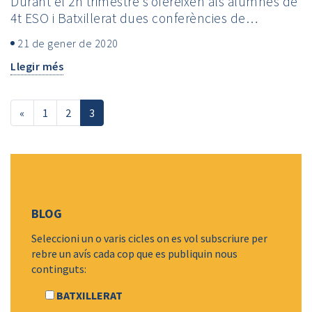
Durant el 2n trimestre s’ofereixen als alumnes de
4t ESO i Batxillerat dues conferències de…
21 de gener de 2020
Llegir més
Posts navigation
«
1
2
3
BLOG
Seleccioni un o varis cicles on es vol subscriure per
rebre un avís cada cop que es publiquin nous
continguts:
BATXILLERAT