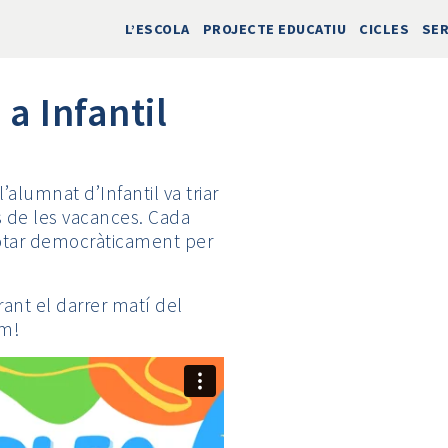
L’ESCOLA
PROJECTE EDUCATIU
CICLES
SER
a Infantil
’alumnat d’Infantil va triar
ans de les vacances. Cada
 votar democràticament per
rant el darrer matí del
im!