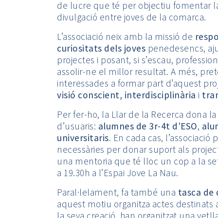
de lucre que té per objectiu fomentar la r
divulgació entre joves de la comarca.
L’associació neix amb la missió de
respo
curiositats dels joves
penedesencs, ajud
projectes i posant, si s’escau, profession
assolir-ne el millor resultat. A més, pr
interessades a formar part d’aquest pro
visió conscient, interdisciplinària
i
tra
Per fer-ho, la Llar de la Recerca dona l
d’usuaris:
alumnes de 3r-4t d’ESO
,
alu
universitaris
. En cada cas, l’associació 
necessàries per donar suport als project
una mentoria que té lloc un cop a la se
a 19.30h a l’Espai Jove La Nau.
Paral·lelament, fa també una
tasca de 
aquest motiu organitza actes destinats 
la seva creació, han organitzat una vetll