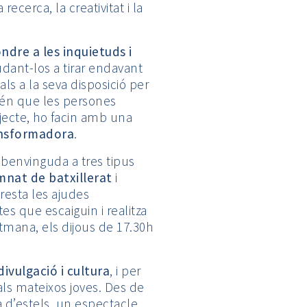
ecerca, la creativitat i la
ndre a les inquietuds i
ant-los a tirar endavant
als a la seva disposició per
etén que les persones
jecte, ho facin amb una
nsformadora
.
a benvinguda a tres tipus
mnat de batxillerat
i
presta les ajudes
es que escaiguin i realitza
tmana, els dijous de 17.30h
divulgació i cultura
, i per
als mateixos joves. Des de
a d’estels, un espectacle