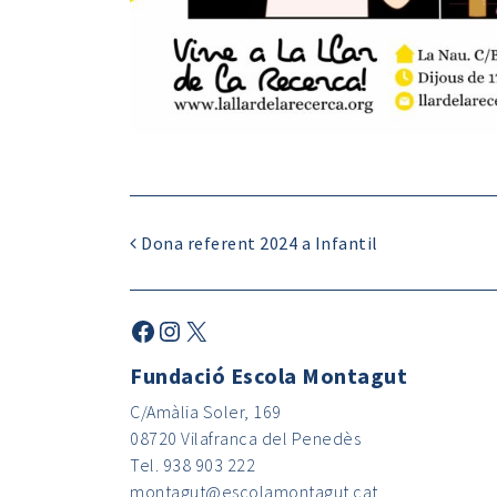
Dona referent 2024 a Infantil
Fundació Escola Montagut
C/Amàlia Soler, 169
08720 Vilafranca del Penedès
Tel. 938 903 222
montagut@escolamontagut.cat